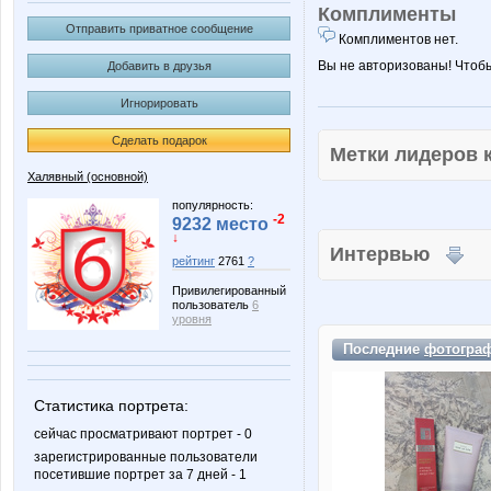
Комплименты
Отправить приватное сообщение
Комплиментов нет.
Вы не авторизованы! Чтоб
Добавить в друзья
Игнорировать
Сделать подарок
Метки лидеров
Халявный (основной)
популярность:
-2
9232 место
↓
Интервью
рейтинг
2761
?
Привилегированный
пользователь
6
уровня
Последние
фотогра
Статистика портрета:
сейчас просматривают портрет - 0
зарегистрированные пользователи
посетившие портрет за 7 дней - 1